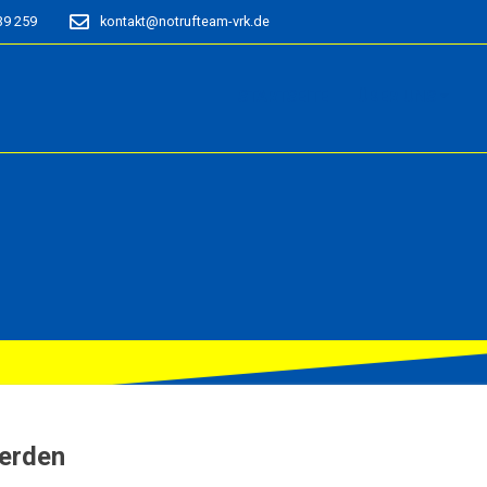
39 259
kontakt@notrufteam-vrk.de
STARTSEITE
ÜBER UNS
werden