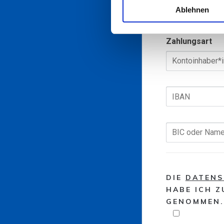
Zahlungsw
Ablehnen
Zahlungsart
DIE
DATENS
HABE ICH Z
GENOMMEN.