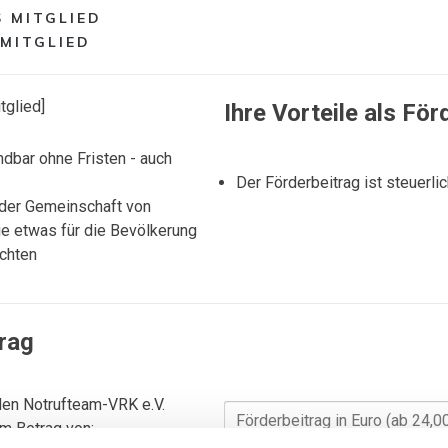
S MITGLIED
MITGLIED
tglied]
Ihre Vorteile als För
ndbar ohne Fristen - auch
Der Förderbeitrag ist steuerli
l der Gemeinschaft von
e etwas für die Bevölkerung
chten
rag
den Notrufteam-VRK e.V.
m Betrag von: