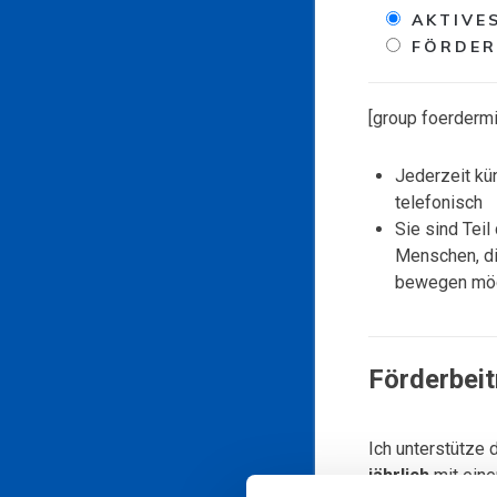
AKTIVE
FÖRDER
[group foerdermi
Jederzeit kü
telefonisch
Sie sind Tei
Menschen, di
bewegen mö
Förderbeit
Ich unterstütze 
jährlich
mit eine