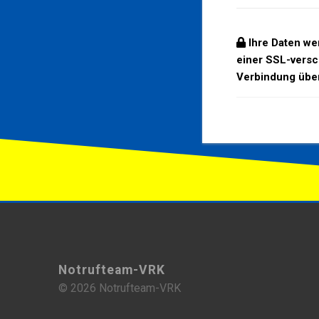
Ihre Daten wer
einer SSL-versc
Verbindung über
Notrufteam-VRK
© 2026 Notrufteam-VRK