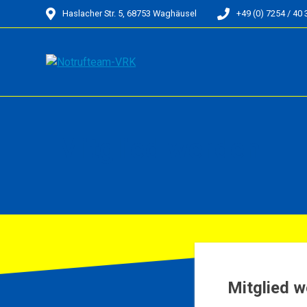
Skip
Haslacher Str. 5, 68753 Waghäusel
+49 (0) 7254 / 40 
to
content
Mitglied werden
Mitglied 