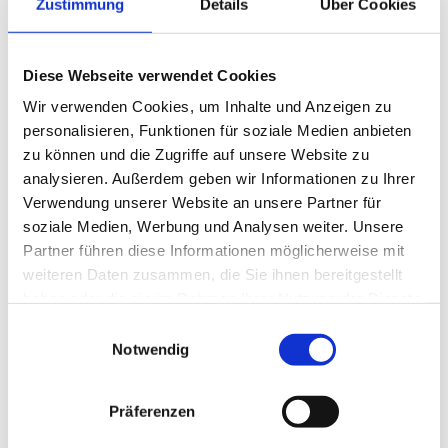
Zustimmung
Details
Über Cookies
Vertreten durch:
Jürgen Schlindwein (Vorstandsvorsitzender)
Ralf Svoboda (stv. Vorstandsvorsitzender)
Diese Webseite verwendet Cookies
Wir verwenden Cookies, um Inhalte und Anzeigen zu
Kontakt
personalisieren, Funktionen für soziale Medien anbieten
zu können und die Zugriffe auf unsere Website zu
Telefon: +49 (0) 7254 / 40 39 259
analysieren. Außerdem geben wir Informationen zu Ihrer
Telefax: +49 (0) 7254 / 40 39 255
Verwendung unserer Website an unsere Partner für
E-Mail: kontakt@notrufteam-vrk.de
soziale Medien, Werbung und Analysen weiter. Unsere
Partner führen diese Informationen möglicherweise mit
Redaktionell verantwortlich
weiteren Daten zusammen, die Sie ihnen bereitgestellt
haben oder die sie im Rahmen Ihrer Nutzung der Dienste
Jürgen Scheurer
gesammelt haben.
Einwilligungsauswahl
Schloßstr. 7
Notwendig
68753 Waghäusel
Präferenzen
EU-Streitschlichtung