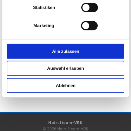
Die Europäische Kommission stellt eine Plattform zur
Statistiken
Online-Streitbeilegung (OS) bereit:
https://ec.europa.eu/consumers/odr/
.
Marketing
Unsere E-Mail-Adresse finden Sie oben im Impressum.
Verbraucherstreitbeilegung/Universalschlichtungs
Alle zulassen
stelle
Wir sind nicht bereit oder verpflichtet, an
Auswahl erlauben
Streitbeilegungsverfahren vor einer
Verbraucherschlichtungsstelle teilzunehmen.
Ablehnen
Notrufteam-VRK
© 2026 Notrufteam-VRK