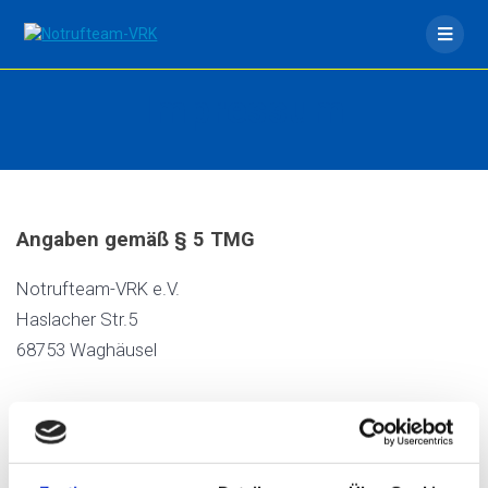
Skip
to
content
Impressum
Angaben gemäß § 5 TMG
Notrufteam-VRK e.V.
Haslacher Str.5
68753 Waghäusel
Vereinsregister: VR 702951
Registergericht: Amtsgericht Mannheim