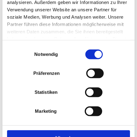
analysieren. Außerdem geben wir Informationen zu Ihrer
Kommunionkinder aus Oberhausen-Rheinhausen spenden
Verwendung unserer Website an unsere Partner für
575€ an das Herzenswunsch-Fahrzeug
soziale Medien, Werbung und Analysen weiter. Unsere
Mit Herz helfen – Gemeinsam Leben bewegen!
Partner führen diese Informationen möglicherweise mit
weiteren Daten zusammen, die Sie ihnen bereitgestellt
Spendenübergabe durch die SMV
haben oder die sie im Rahmen Ihrer Nutzung der Dienste
Notfallhilfe gemeinsam professionalisieren
gesammelt haben.
Einwilligungsauswahl
Notwendig
Letzte Fahrt wird ermöglicht/
Präferenzen
KATEGORIEN
Statistiken
Allgemein
Herzenswünsche
Marketing
ARCHIV